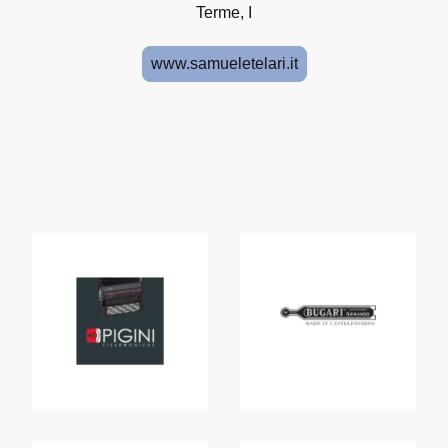
Terme, I
www.samueletelari.it